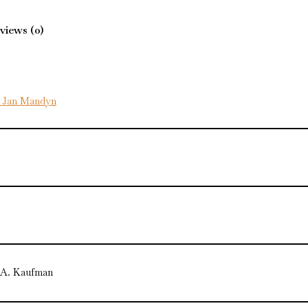
views (0)
e Jan Mandyn
 A. Kaufman