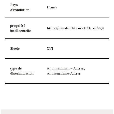
Pays
France
d'Exhibition
propriété
https://initiale.irht.cnrs.fr/decor/2776
intellectuelle
Siècle
XVI
type de
Antimusulman – Autres,
discrimination
Antisémitisme-Autres