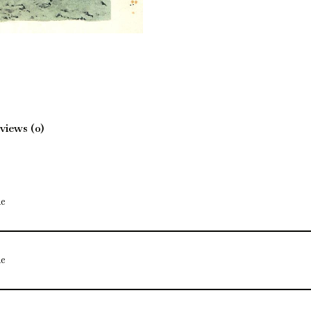
views (0)
e
e