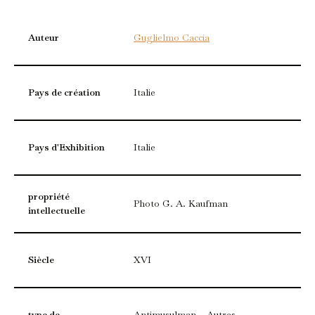
Auteur
Guglielmo Caccia
Pays de création
Italie
Pays d'Exhibition
Italie
propriété
Photo G. A. Kaufman
intellectuelle
Siècle
XVI
type de
Antimusulman – Autres,