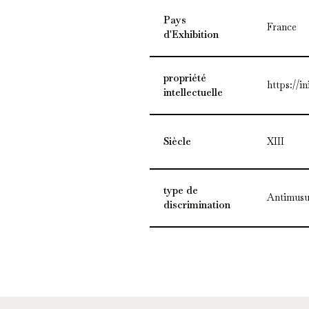
Pays
France
d'Exhibition
propriété
https://in
intellectuelle
Siècle
XIII
type de
Antimusul
discrimination