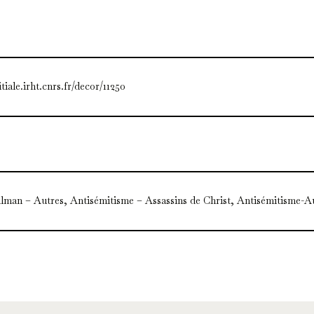
itiale.irht.cnrs.fr/decor/11250
man – Autres, Antisémitisme – Assassins de Christ, Antisémitisme-A