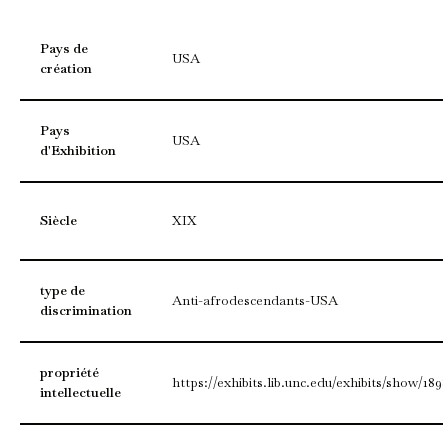
Pays de
USA
création
Pays
USA
d'Exhibition
Siècle
XIX
type de
Anti-afrodescendants-USA
discrimination
propriété
https://exhibits.lib.unc.edu/exhibits/show/189
intellectuelle