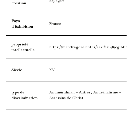
Espagne
création
Pays
France
d'Exhibition
propriété
https://mandragore.bnf.fr/ark:/12148/cgfbt13
intellectuelle
Siècle
XV
type de
Antimusulman – Autres, Antisémitisme –
discrimination
Assassins de Christ