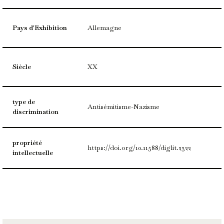
Pays d'Exhibition
Allemagne
Siècle
XX
type de
Antisémitisme-Nazisme
discrimination
propriété
https://doi.org/10.11588/diglit.2322
intellectuelle