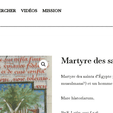
ERCHER
VIDÉOS
MISSION
Martyre des s
Martyre des saints d’Égypte 
musulmans?) et un homme a
Mare historiarum.
BnF, Latin 4915 f.246.