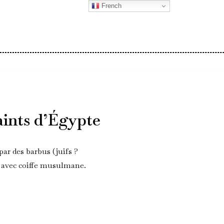
French
aints d’Égypte
par des barbus (juifs ?
vec coiffe musulmane.