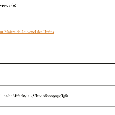
views (0)
r Maître de Jouvenel des Ursins
allica.bnf.fr/ark:/12148/btv1b6000905v/f561