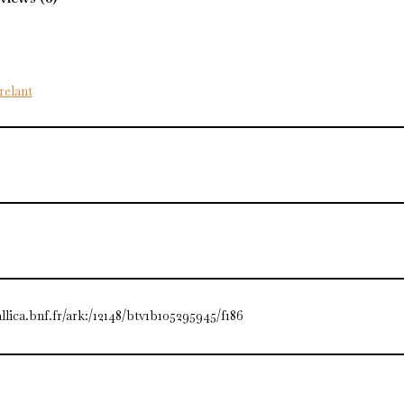
relant
allica.bnf.fr/ark:/12148/btv1b105295945/f186