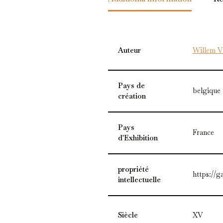
Auteur
Willem V
Pays de
belgique
création
Pays
France
d'Exhibition
propriété
https://g
intellectuelle
Siècle
XV