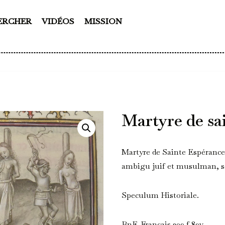
ERCHER
VIDÉOS
MISSION
Martyre de sa
Martyre de Sainte Espérance
ambigu juif et musulman, so
Speculum Historiale.
BnF, Français 309 f.89v.