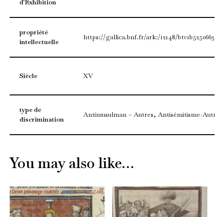
d'Exhibition
propriété
https://gallica.bnf.fr/ark:/12148/btv1b5250663
intellectuelle
Siècle
XV
type de
Antimusulman – Autres, Antisémitisme-Autr
discrimination
You may also like…