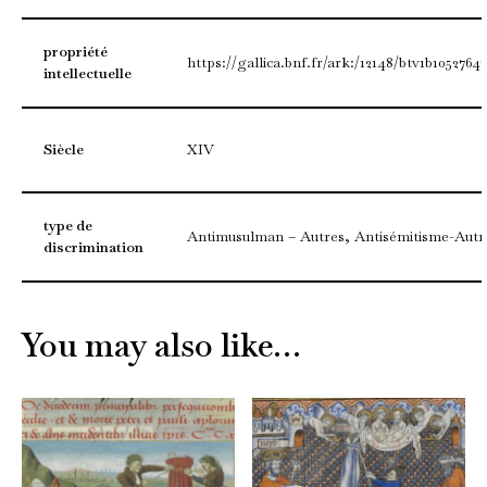
propriété
https://gallica.bnf.fr/ark:/12148/btv1b10527647
intellectuelle
Siècle
XIV
type de
Antimusulman – Autres, Antisémitisme-Autr
discrimination
You may also like…