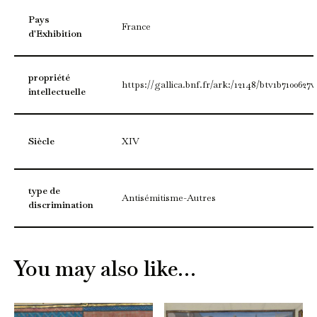
Pays
France
d'Exhibition
propriété
https://gallica.bnf.fr/ark:/12148/btv1b7100627v
intellectuelle
Siècle
XIV
type de
Antisémitisme-Autres
discrimination
You may also like…