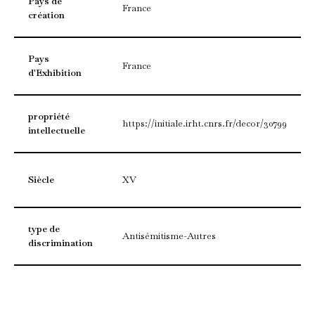
Pays de
France
création
Pays
France
d'Exhibition
propriété
https://initiale.irht.cnrs.fr/decor/30799
intellectuelle
Siècle
XV
type de
Antisémitisme-Autres
discrimination