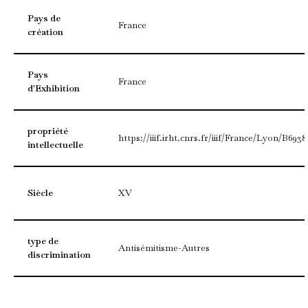
Pays de
France
création
Pays
France
d'Exhibition
propriété
https://iiif.irht.cnrs.fr/iiif/France/Lyon/B6
intellectuelle
Siècle
XV
type de
Antisémitisme-Autres
discrimination