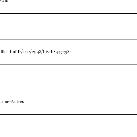
-Uni
allica.bnf.fr/ark:/12148/btv1b8447298r
tisme-Autres