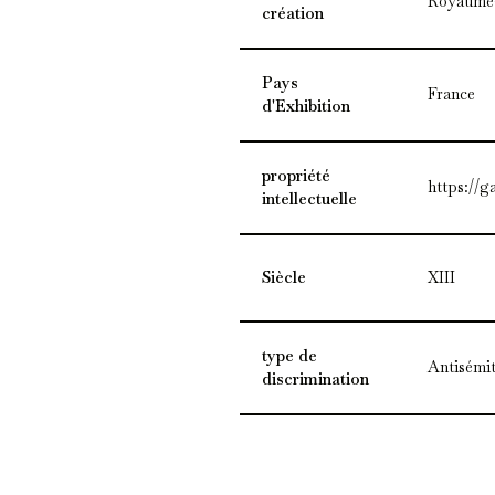
Royaume
création
Pays
France
d'Exhibition
propriété
https://g
intellectuelle
Siècle
XIII
type de
Antisémi
discrimination