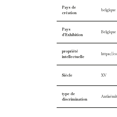
Pays de
belgique
création
Pays
Belgique
d'Exhibition
propriété
https://c
intellectuelle
Siècle
XV
type de
Antisémi
discrimination