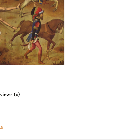
views (0)
ts