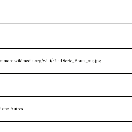
ommons.wikimedia.org/wiki/File:Dieric_Bouts_013.jpg
tisme-Autres