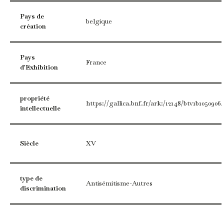
Pays de
belgique
création
Pays
France
d'Exhibition
propriété
https://gallica.bnf.fr/ark:/12148/btv1b1050906
intellectuelle
Siècle
XV
type de
Antisémitisme-Autres
discrimination