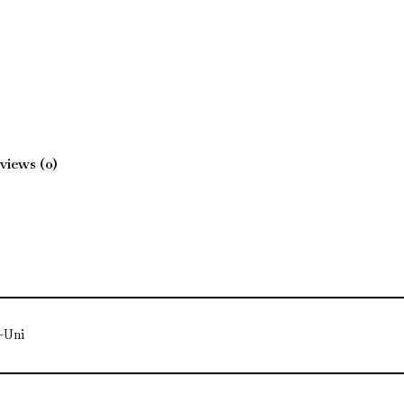
views (0)
-Uni