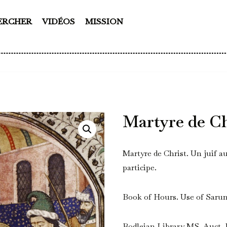
ERCHER
VIDÉOS
MISSION
Martyre de Ch
Martyre de Christ. Un juif 
participe.
Book of Hours. Use of Saru
Bodleian Library MS. Auct. D. i