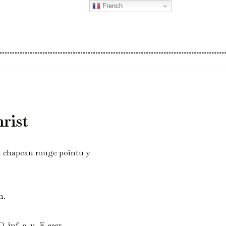
French
rist
au chapeau rouge pointu y
m.
nf. 2. 11. F, 232r.