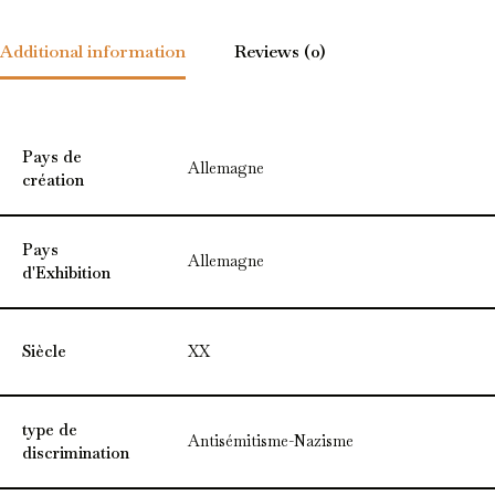
Additional information
Reviews (0)
Pays de
Allemagne
création
Pays
Allemagne
d'Exhibition
Siècle
XX
type de
Antisémitisme-Nazisme
discrimination