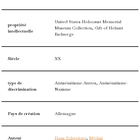
United States Holocaust Memorial
propriété
Museum Collection, Gift of Helmut
intellectuelle
Eschwege
Siècle
XX
type de
Antisémitisme-Autres, Antisémitisme-
discrimination
Nazisme
Pays de création
Allemagne
Auteur
Hans Schweitzer
,
Mjölnir