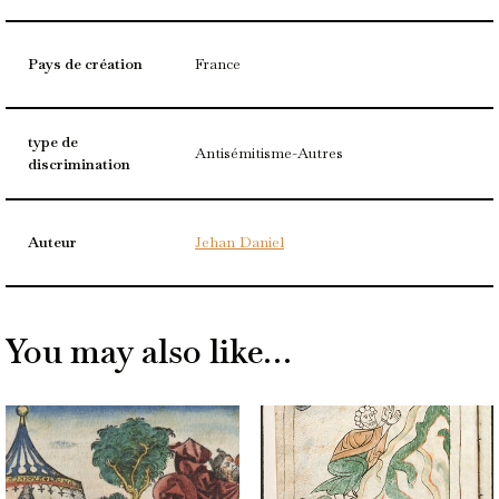
Pays de création
France
type de
Antisémitisme-Autres
discrimination
Auteur
Jehan Daniel
You may also like…