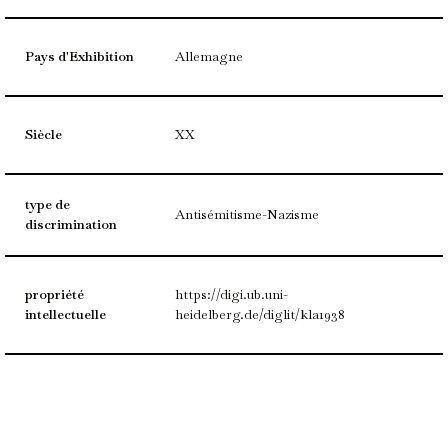
Pays d'Exhibition
Allemagne
Siècle
XX
type de
Antisémitisme-Nazisme
discrimination
propriété
https://digi.ub.uni-
intellectuelle
heidelberg.de/diglit/kla1938