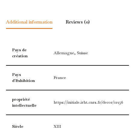
Additional information
Reviews (0)
Pays de
Allemagne, Suisse
création
Pays
France
d'Exhibition
propriété
https://initiale.irht.cnrs.fr/decor/11256
intellectuelle
Siècle
XIII