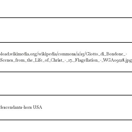
upload.wikimedia.org/wikipedia/commons/a/a3/Giotto_di_Bondone_-
Scenes_from_the_Life_of_Christ_-_17._Flagellation_-_WGA09218.jpg
odescendants-hors USA