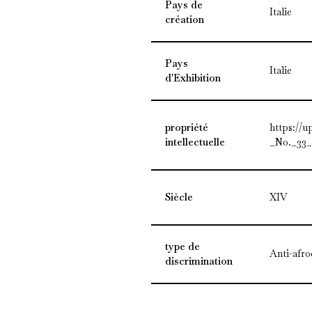
Pays de
Italie
création
Pays
Italie
d'Exhibition
propriété
https://
intellectuelle
_No._33_
Siècle
XIV
type de
Anti-afr
discrimination