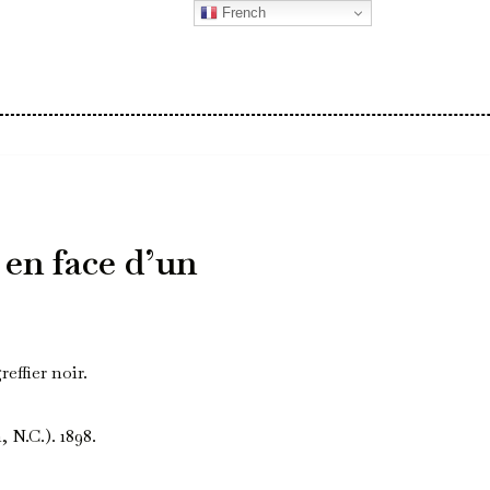
French
s en face d’un
reffier noir.
N.C.). 1898.