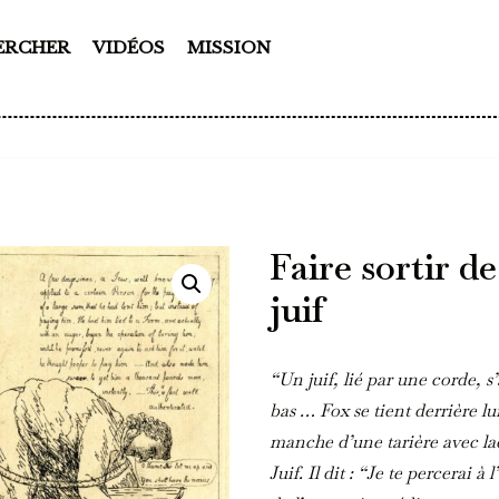
ERCHER
VIDÉOS
MISSION
Faire sortir d
juif
“Un juif, lié par une corde, 
bas … Fox se tient derrière l
manche d’une tarière avec laq
Juif. Il dit : “Je te percerai à