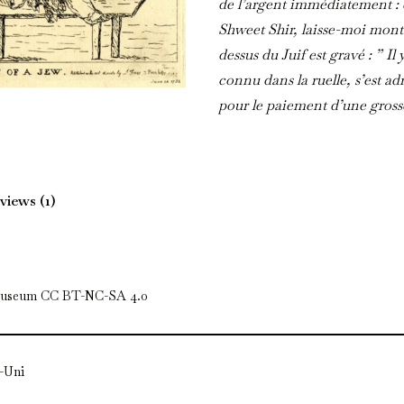
de l’argent immédiatement : e
Shweet Shir, laisse-moi monte
dessus du Juif est gravé : ” Il
connu dans la ruelle, s’est a
pour le paiement d’une grosse
mais au lieu de le payer, il l’
une tarière, il a commencé à l
de ne plus jamais le lui deman
views (1)
le payer – et il lui a aussi fait
plus, instantanément. – C’est 
(British Museum).
Museum CC BT-NC-SA 4.0
British Museum. 1784
-Uni