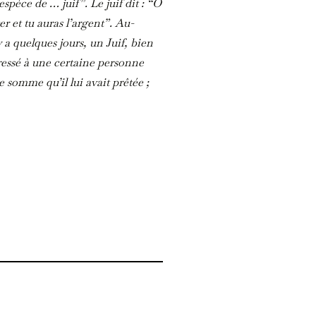
spèce de … juif”. Le juif dit : “O
r et tu auras l’argent”. Au-
 y a quelques jours, un Juif, bien
dressé à une certaine personne
 somme qu’il lui avait prêtée ;
a fait attacher à une forme, et avec
e forer, jusqu’à ce qu’il promette
der, jusqu’à ce qu’il juge bon de
 jurer de lui obtenir mille livres de
un fait bien authentifié.”