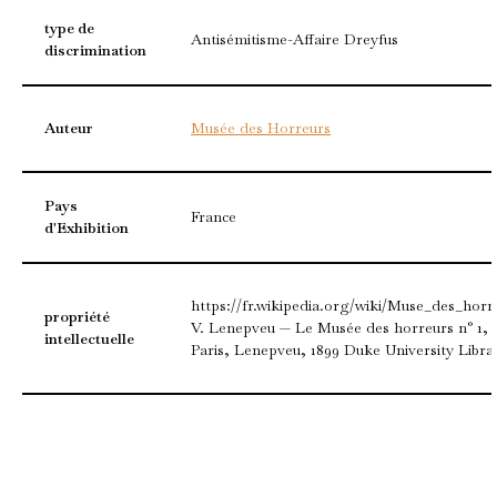
type de
Antisémitisme-Affaire Dreyfus
discrimination
Auteur
Musée des Horreurs
Pays
France
d'Exhibition
https://fr.wikipedia.org/wiki/Muse_des_horr
propriété
V. Lenepveu — Le Musée des horreurs n° 1,
intellectuelle
Paris, Lenepveu, 1899 Duke University Libra