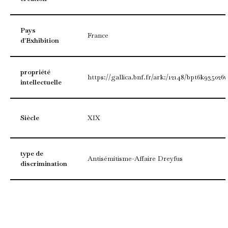
Pays
France
d'Exhibition
propriété
https://gallica.bnf.fr/ark:/12148/bpt6k935026
intellectuelle
Siècle
XIX
type de
Antisémitisme-Affaire Dreyfus
discrimination