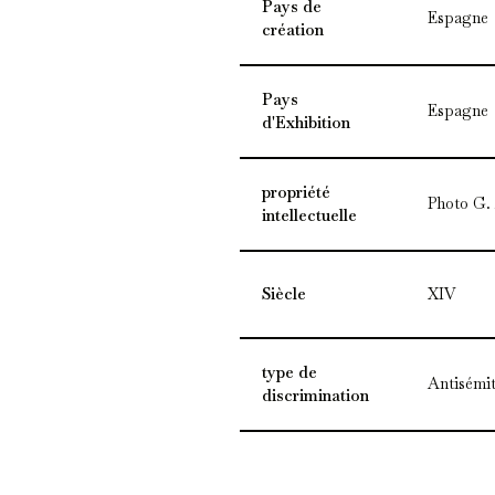
Pays de
Espagne
création
Pays
Espagne
d'Exhibition
propriété
Photo G.
intellectuelle
Siècle
XIV
type de
Antisémit
discrimination