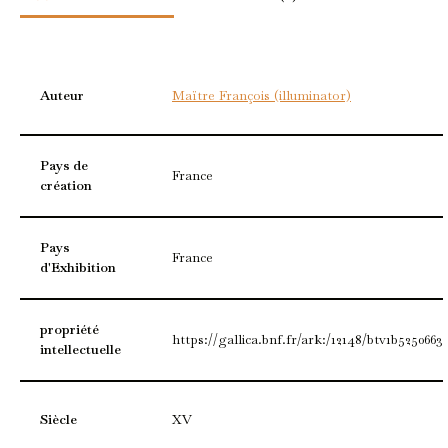
Auteur
Maïtre François (illuminator)
Pays de
France
création
Pays
France
d'Exhibition
propriété
https://gallica.bnf.fr/ark:/12148/btv1b5250663
intellectuelle
Siècle
XV