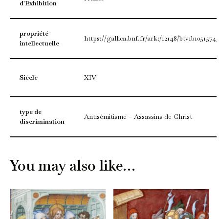
d'Exhibition
propriété
https://gallica.bnf.fr/ark:/12148/btv1b1051574
intellectuelle
Siècle
XIV
type de
Antisémitisme – Assassins de Christ
discrimination
You may also like…