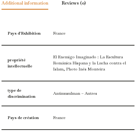
Additional information
Reviews (0)
Pays d'Exhibition
France
El Enemigo Imaginado : La Escultura
propriété
Románica Hispana y la Lucha contra el
intellectuelle
Islam, Photo Inés Monteira
type de
Antimusulman – Autres
discrimination
Pays de création
France